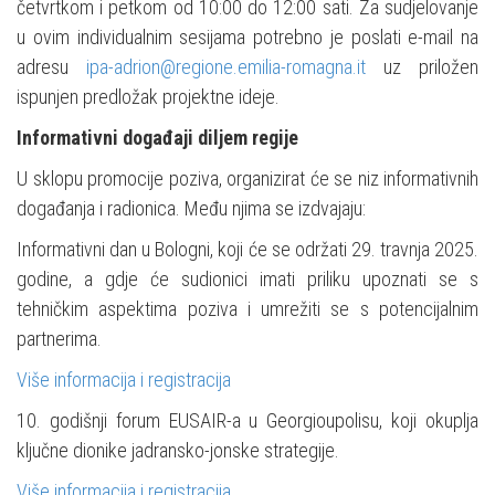
četvrtkom i petkom od 10:00 do 12:00 sati. Za sudjelovanje
u ovim individualnim sesijama potrebno je poslati e-mail na
adresu
ipa-adrion@regione.emilia-romagna.it
uz priložen
ispunjen predložak projektne ideje.
Informativni događaji diljem regije
U sklopu promocije poziva, organizirat će se niz informativnih
događanja i radionica. Među njima se izdvajaju:
Informativni dan u Bologni, koji će se održati 29. travnja 2025.
godine, a gdje će sudionici imati priliku upoznati se s
tehničkim aspektima poziva i umrežiti se s potencijalnim
partnerima.
Više informacija i registracija
10. godišnji forum EUSAIR-a u Georgioupolisu, koji okuplja
ključne dionike jadransko-jonske strategije.
Više informacija i registracija