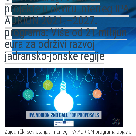
projekte u okviru Interreg IPA
ADRION 2021.–2027.
programa: Više od 21 milijun
eura za održivi razvoj
jadransko-jonske regije
Zajednički sekretarijat Interreg IPA ADRION programa objavio