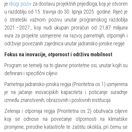
je
drugi poziv
za dostavu projektnih prijedloga, koji je otvoren
u razdoblju od 15. travnja do 30. lipnja 2025. godine. Riječ je
o strateški važnom pozivu unutar programskog razdoblja
2021.–2027., koji nudi ukupan proračun od 21,87 milijuna
eura za projekte usmjerene na razvoj pametnijih, otpornijih i
održivije povezanih zajednica unutar jadransko-jonske regije.
Fokus na inovacije, otpornost i održivu mobilnost
Program se temelji na tri glavne prioritetne osi, unutar kojih su
definirani i specifični ciljevi:
Pametnija jadransko-jonska regija (Prioritetna os 1) usmjerena
je na jačanje inovacijskih kapaciteta i poticanje suradnje
između znanstvenih, obrazovnih i poslovnih institucija.
Zelenija i otpornija regija (Prioritetna os 2) obuhvaća ciljeve
koji se odnose na povećanje otpornosti na klimatske
promjene, prirodne katastrofe te zaštitu okoliša, pri čemu se