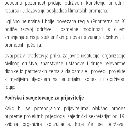
posebna pozornost pridaje održivom korištenju prirodnih
resursa i ublažavanju posljedica klimatskih promjena.
Ugljično neutralna i bolje povezana regija (Prioritetna os 3)
potiče razvoj održive i pametne mobilnosti, s ciljem
smanjenja emisija stakleničkih plinova i stvaranja učinkovitijih
prometnih rješenja.
Ovaj poziv predstavlja priliku za javne institucije, organizacije
civilnog društva, znanstvene ustanove i druge relevantne
dionike iz partnerskih zemalja da osmisle i provedu projekte
s mjerljivim utjecajem na teritorijalnu koheziju i održivost
regije.
Podrška i savjetovanje za prijavitelje
Kako bi se potencijalnim prijaviteljima olakšao proces
pripreme projektnih prijedloga, zajednički sekretarijat od 19.
svibnja organizira konzultacije, koje će se održavati