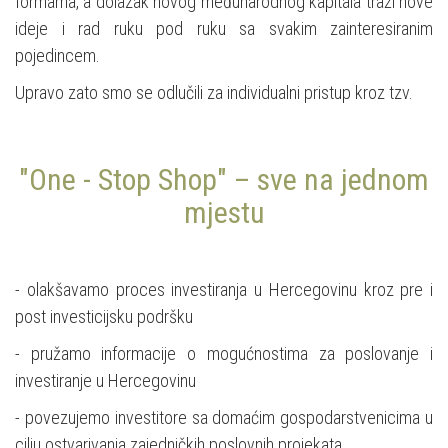
formama, a dolazak novog međunarodnog kapitala traži nove
ideje i rad ruku pod ruku sa svakim zainteresiranim
pojedincem.
Upravo zato smo se odlučili za individualni pristup kroz tzv.
"One - Stop Shop" – sve na jednom
mjestu
- olakšavamo proces investiranja u Hercegovinu kroz pre i
post investicijsku podršku
- pružamo informacije o mogućnostima za poslovanje i
investiranje u Hercegovinu
- povezujemo investitore sa domaćim gospodarstvenicima u
cilju ostvarivanja zajedničkih poslovnih projekata